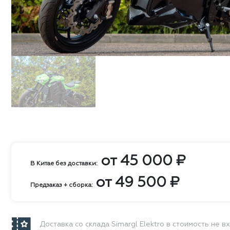
от
45 000
₽
В Китае без доставки:
от
49 500
₽
Предзаказ + сборка:
Доставка со склада Simargl Elektro в стоимость не в