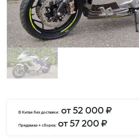
от
52 000
₽
В Китае без доставки:
от
57 200
₽
Предзаказ + сборка: