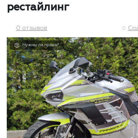
рестайлинг
0 отзывов
Ср
Нужны ли права?