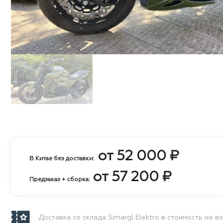
от
52 000
₽
В Китае без доставки:
от
57 200
₽
Предзаказ + сборка:
Доставка со склада Simargl Elektro в стоимость не в