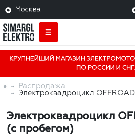
Москва
КРУПНЕЙШИЙ МАГАЗИН ЭЛЕКТРОМОТО
ПО РОССИИ И СНГ.
Распродажа
Электроквадроцикл OFFROAD 
Электроквадроцикл O
(с пробегом)