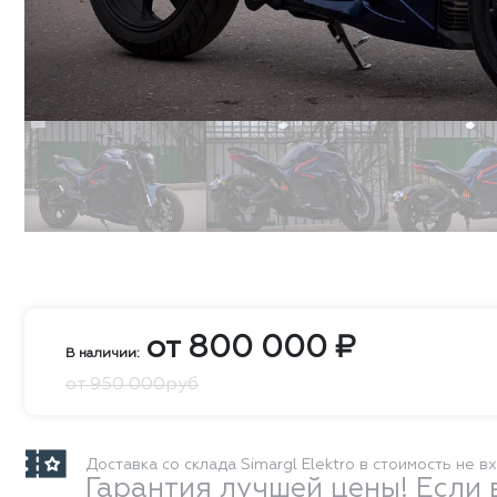
от
800 000
₽
В наличии:
от 950 000руб
Доставка со склада Simargl Elektro в стоимость не в
Гарантия лучшей цены! Если 