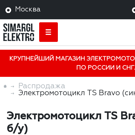
Москва
КРУПНЕЙШИЙ МАГАЗИН ЭЛЕКТРОМОТО
ПО РОССИИ И СНГ.
Распродажа
Электромотоцикл TS Bravo (син
Электромотоцикл TS Bra
б/у)