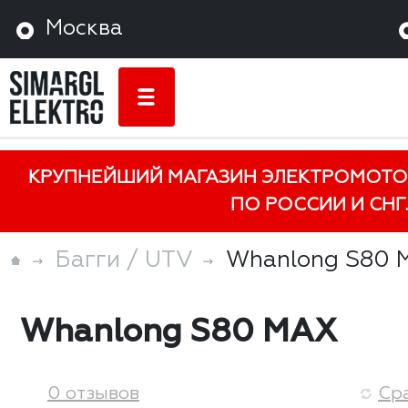
Москва
КРУПНЕЙШИЙ МАГАЗИН ЭЛЕКТРОМОТО
ПО РОССИИ И СНГ.
Багги / UTV
Whanlong S80 
Whanlong S80 MAX
0 отзывов
Ср